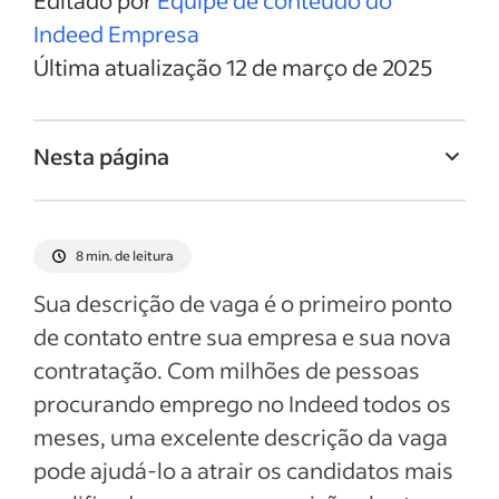
Editado por
Equipe de conteúdo do
Indeed Empresa
Última atualização 12 de março de 2025
Nesta página
Titulo da vaga de Administrador de
empresas
8 min. de leitura
Resumo da vaga de Administrador de
Sua descrição de vaga é o primeiro ponto
empresas
de contato entre sua empresa e sua nova
Responsabilidades e deveres de
contratação. Com milhões de pessoas
Administrador de empresas
procurando emprego no Indeed todos os
Qualificações e habilidades de
meses, uma excelente descrição da vaga
Administrador de empresas
pode ajudá-lo a atrair os candidatos mais
Exemplos de descrição da vaga