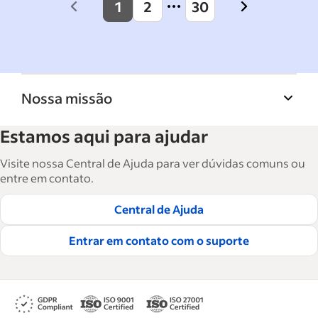
1
2
30
Previous
Next
page
page
Nossa missão
A Biblioteca de recursos para empresas do
Estamos aqui para ajudar
Indeed ajuda empresas a crescer e gerenciar a
força de trabalho. São mais de 15 mil artigos
Visite nossa Central de Ajuda para ver dúvidas comuns ou
em seis idiomas, em que você encontra
entre em contato.
conselhos táticos, instruções e práticas
Central de Ajuda
recomendadas para ajudar as empresas a
contratar e reter ótimos funcionários.
Entrar em contato com o suporte
Leia nossas diretrizes editoriais