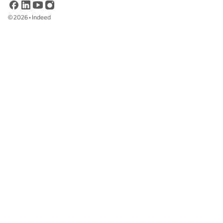
©
2026
•
Indeed