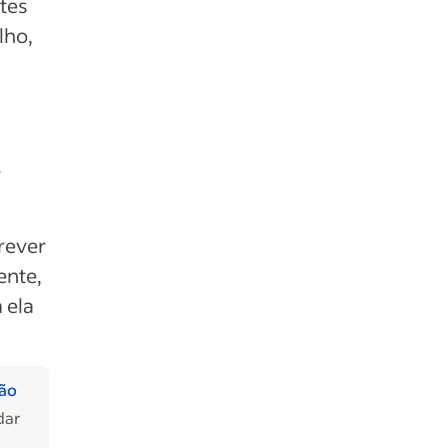
tes
lho,
r
rever
ente,
 ela
ção
dar