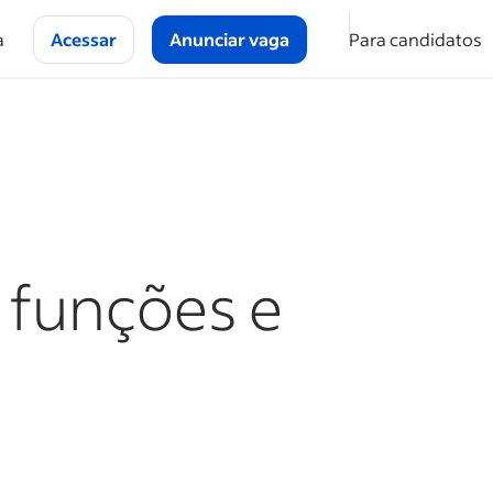
a
Acessar
Anunciar vaga
Para candidatos
 funções e