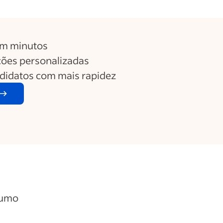
em minutos
ões personalizadas
ndidatos com mais rapidez
sumo