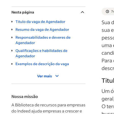
7 
Nesta página
Sua d
Titulo da vaga de Agendador
sua 
Resumo da vaga de Agendador
pess
Responsabilidades e deveres de
Agendador
uma e
Qualificações e habilidades de
candi
Agendador
Para 
Exemplos de descrição da vaga
descr
Ver mais
Titu
Um ót
Nossa missão
geral
A Biblioteca de recursos para empresas
O ter
do Indeed ajuda empresas a crescer e
busca