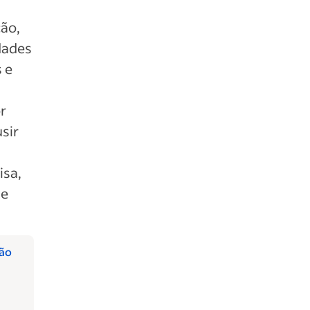
ção,
idades
 e
r
usir
isa,
 e
ção