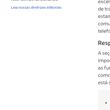
exce
Leia nossas diretrizes editoriais
de tr
estam
comu
telef
Res
A seç
impor
as f
como 
está 