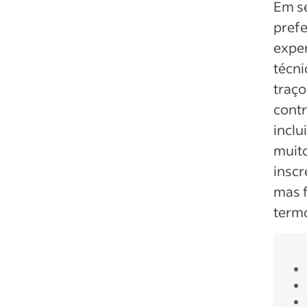
Em se
prefe
exper
técni
traço
cont
inclu
muito
inscr
mas f
termo