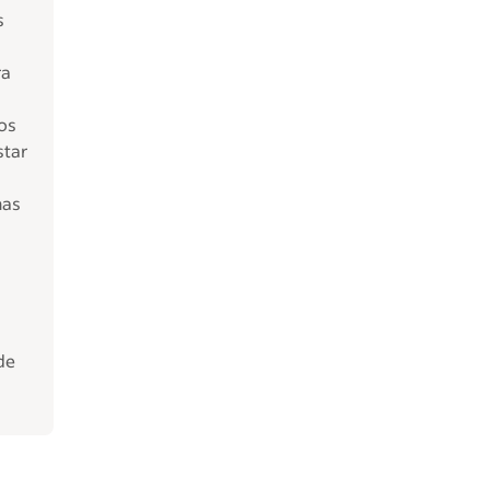
s
ra
os
star
mas
de