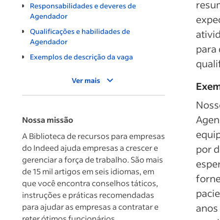
resum
Responsabilidades e deveres de
Agendador
expec
Qualificações e habilidades de
ativi
Agendador
para 
Exemplos de descrição da vaga
quali
Ver mais
Exem
Nosso
Agend
Nossa missão
equip
A Biblioteca de recursos para empresas
do Indeed ajuda empresas a crescer e
por d
gerenciar a força de trabalho. São mais
esper
de 15 mil artigos em seis idiomas, em
forne
que você encontra conselhos táticos,
pacie
instruções e práticas recomendadas
para ajudar as empresas a contratar e
anos 
reter ótimos funcionários.