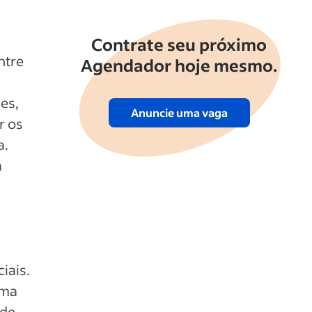
Contrate seu próximo
ntre
Agendador hoje mesmo.
es,
Anuncie uma vaga
r os
a.
a
iais.
uma
 de