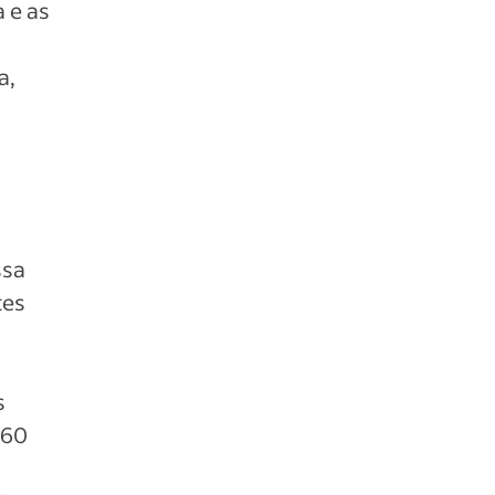
 e as
a,
ssa
tes
s
 60