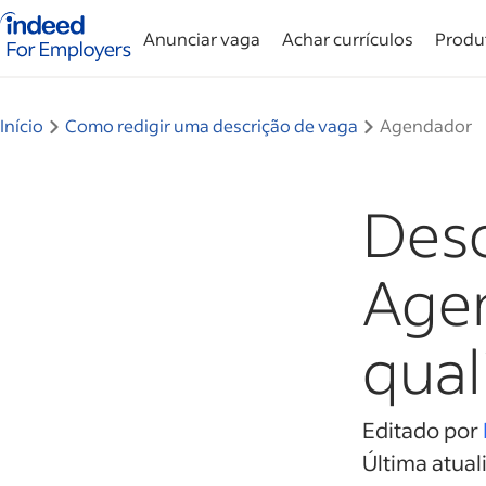
Página inicial do Indeed — Para empresas
Anunciar vaga
Achar currículos
Produ
Início
Como redigir uma descrição de vaga
Agendador
Desc
Agen
qual
Editado por
Última atual