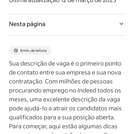
Nesta página
Titulo da vaga de Bancário
Resumo da vaga de Bancário
8 min. de leitura
Responsabilidades e deveres de Bancário
Sua descrição de vaga é o primeiro ponto
Qualificações e habilidades de Bancário
de contato entre sua empresa e sua nova
contratação. Com milhões de pessoas
Exemplos de descrição da vaga
procurando emprego no Indeed todos os
Ver mais
meses, uma excelente descrição da vaga
pode ajudá-lo a atrair os candidatos mais
qualificados para a sua posição aberta.
Para começar, aqui estão algumas dicas