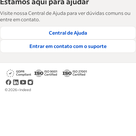
Estamos aqui para ajudar
Indeed ajuda empresas a crescer e gerenciar a
força de trabalho. São mais de 15 mil artigos
Visite nossa Central de Ajuda para ver dúvidas comuns ou
em seis idiomas, em que você encontra
entre em contato.
conselhos táticos, instruções e práticas
Central de Ajuda
recomendadas para ajudar as empresas a
contratar e reter ótimos funcionários.
Entrar em contato com o suporte
Leia nossas diretrizes editoriais
©
2026
•
Indeed