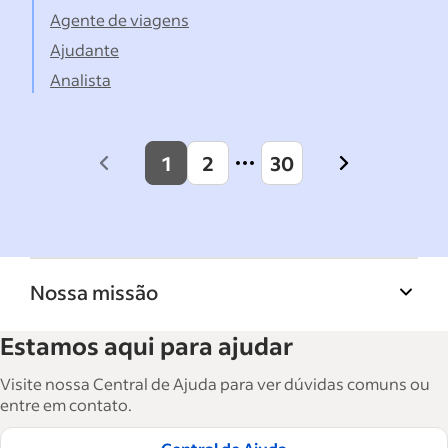
Agente de viagens
Ajudante
Analista
1
2
30
Previous
Next
page
page
Nossa missão
A Biblioteca de recursos para empresas do
Estamos aqui para ajudar
Indeed ajuda empresas a crescer e gerenciar a
força de trabalho. São mais de 15 mil artigos
Visite nossa Central de Ajuda para ver dúvidas comuns ou
em seis idiomas, em que você encontra
entre em contato.
conselhos táticos, instruções e práticas