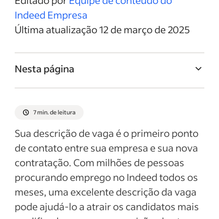
Editado por
Equipe de conteúdo do
Indeed Empresa
Última atualização 12 de março de 2025
Nesta página
Titulo da vaga de Designer de interiores
Resumo da vaga de Designer de interiores
7 min. de leitura
Responsabilidades e deveres de Designer
Sua descrição de vaga é o primeiro ponto
de interiores
de contato entre sua empresa e sua nova
Qualificações e habilidades de Designer de
contratação. Com milhões de pessoas
interiores
procurando emprego no Indeed todos os
Exemplos de descrição da vaga
meses, uma excelente descrição da vaga
pode ajudá-lo a atrair os candidatos mais
Ver mais