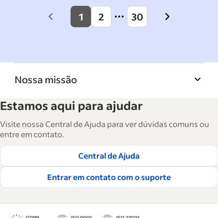
1
2
30
Previous
Next
page
page
Nossa missão
A Biblioteca de recursos para empresas do
Estamos aqui para ajudar
Indeed ajuda empresas a crescer e gerenciar a
força de trabalho. São mais de 15 mil artigos
Visite nossa Central de Ajuda para ver dúvidas comuns ou
em seis idiomas, em que você encontra
entre em contato.
conselhos táticos, instruções e práticas
Central de Ajuda
recomendadas para ajudar as empresas a
contratar e reter ótimos funcionários.
Entrar em contato com o suporte
Leia nossas diretrizes editoriais