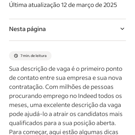
Última atualização 12 de março de 2025
Nesta página
Titulo da vaga de Despachante
Resumo da vaga de Despachante
7 min. de leitura
Responsabilidades e deveres de
Sua descrição de vaga é o primeiro ponto
Despachante
de contato entre sua empresa e sua nova
Qualificações e habilidades de
contratação. Com milhões de pessoas
Despachante
procurando emprego no Indeed todos os
Exemplos de descrição da vaga
meses, uma excelente descrição da vaga
pode ajudá-lo a atrair os candidatos mais
Ver mais
qualificados para a sua posição aberta.
Para começar, aqui estão algumas dicas