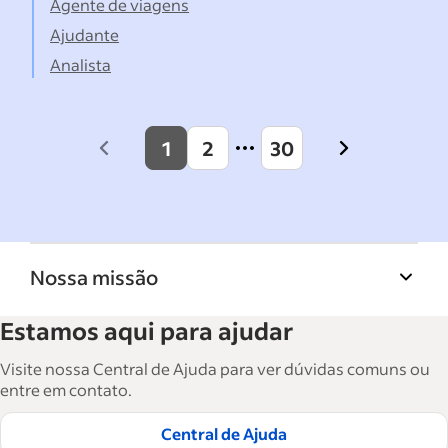
Agente de viagens
Ajudante
Analista
1
2
30
Previous
Next
page
page
Nossa missão
A Biblioteca de recursos para empresas do
Estamos aqui para ajudar
Indeed ajuda empresas a crescer e gerenciar a
força de trabalho. São mais de 15 mil artigos
Visite nossa Central de Ajuda para ver dúvidas comuns ou
em seis idiomas, em que você encontra
entre em contato.
conselhos táticos, instruções e práticas
Central de Ajuda
recomendadas para ajudar as empresas a