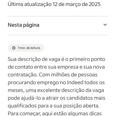
Última atualização 12 de março de 2025
Nesta página
Titulo da vaga de Diretor de marketing
Resumo da vaga de Diretor de marketing
7 min. de leitura
Responsabilidades e deveres de Diretor de
Sua descrição de vaga é o primeiro ponto
marketing
de contato entre sua empresa e sua nova
Qualificações e habilidades de Diretor de
contratação. Com milhões de pessoas
marketing
procurando emprego no Indeed todos os
Exemplos de descrição da vaga
meses, uma excelente descrição da vaga
pode ajudá-lo a atrair os candidatos mais
Ver mais
qualificados para a sua posição aberta.
Para começar, aqui estão algumas dicas