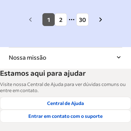
1
2
30
Previous
Next
page
page
Nossa missão
A Biblioteca de recursos para empresas do
Estamos aqui para ajudar
Indeed ajuda empresas a crescer e gerenciar a
força de trabalho. São mais de 15 mil artigos
Visite nossa Central de Ajuda para ver dúvidas comuns ou
em seis idiomas, em que você encontra
entre em contato.
conselhos táticos, instruções e práticas
Central de Ajuda
recomendadas para ajudar as empresas a
contratar e reter ótimos funcionários.
Entrar em contato com o suporte
Leia nossas diretrizes editoriais