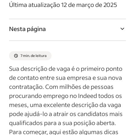
Última atualização 12 de março de 2025
Nesta página
Titulo da vaga de Engenheiro de redes
Resumo da vaga de Engenheiro de redes
7 min. de leitura
Responsabilidades e deveres de
Sua descrição de vaga é o primeiro ponto
Engenheiro de redes
de contato entre sua empresa e sua nova
Qualificações e habilidades de Engenheiro
contratação. Com milhões de pessoas
de redes
procurando emprego no Indeed todos os
Exemplos de descrição da vaga
meses, uma excelente descrição da vaga
pode ajudá-lo a atrair os candidatos mais
Ver mais
qualificados para a sua posição aberta.
Para começar, aqui estão algumas dicas