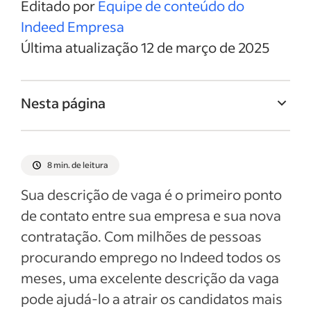
Editado por
Equipe de conteúdo do
Indeed Empresa
Última atualização 12 de março de 2025
Nesta página
Titulo da vaga de Especialista em folha de
pagamento
8 min. de leitura
Resumo da vaga de Especialista em folha
Sua descrição de vaga é o primeiro ponto
de pagamento
de contato entre sua empresa e sua nova
Responsabilidades e deveres de
contratação. Com milhões de pessoas
Especialista em folha de pagamento
procurando emprego no Indeed todos os
Qualificações e habilidades de Especialista
meses, uma excelente descrição da vaga
em folha de pagamento
pode ajudá-lo a atrair os candidatos mais