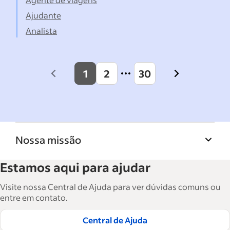
Ajudante
Analista
1
2
30
Previous
Next
page
page
Nossa missão
A Biblioteca de recursos para empresas do
Estamos aqui para ajudar
Indeed ajuda empresas a crescer e gerenciar a
força de trabalho. São mais de 15 mil artigos
Visite nossa Central de Ajuda para ver dúvidas comuns ou
em seis idiomas, em que você encontra
entre em contato.
conselhos táticos, instruções e práticas
Central de Ajuda
recomendadas para ajudar as empresas a