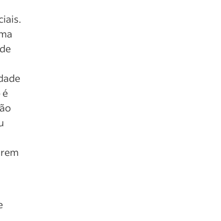
iais.
uma
 de
idade
 é
ção
u
arem
e