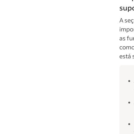
supo
A seç
impor
as f
como 
está 