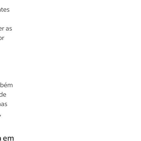
ntes
er as
or
ambém
 de
mas
,
a em