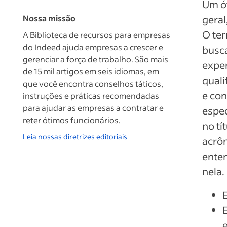
Um ót
Nossa missão
geral
O ter
A Biblioteca de recursos para empresas
do Indeed ajuda empresas a crescer e
busca
gerenciar a força de trabalho. São mais
exper
de 15 mil artigos em seis idiomas, em
quali
que você encontra conselhos táticos,
e con
instruções e práticas recomendadas
para ajudar as empresas a contratar e
espec
reter ótimos funcionários.
no tí
Leia nossas diretrizes editoriais
acrôn
enten
nela.