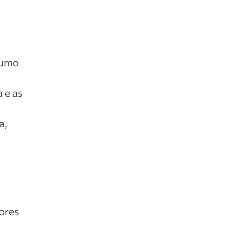
sumo
 e as
a,
ores