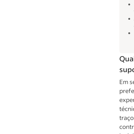
Qual
supo
Em se
prefe
exper
técni
traço
cont