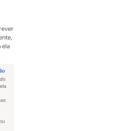
rever
ente,
 ela
ção
 do
ela
 ao
 ou