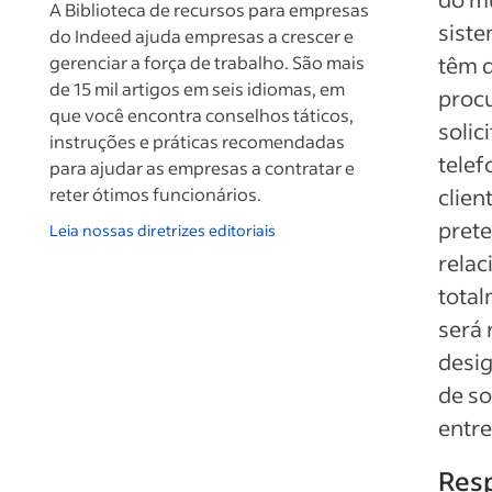
A Biblioteca de recursos para empresas
siste
do Indeed ajuda empresas a crescer e
gerenciar a força de trabalho. São mais
têm d
de 15 mil artigos em seis idiomas, em
procu
que você encontra conselhos táticos,
solic
instruções e práticas recomendadas
telef
para ajudar as empresas a contratar e
reter ótimos funcionários.
clien
prete
Leia nossas diretrizes editoriais
relac
total
será 
desig
de so
entre
Resp