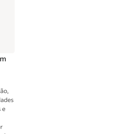
em
ção,
idades
 e
r