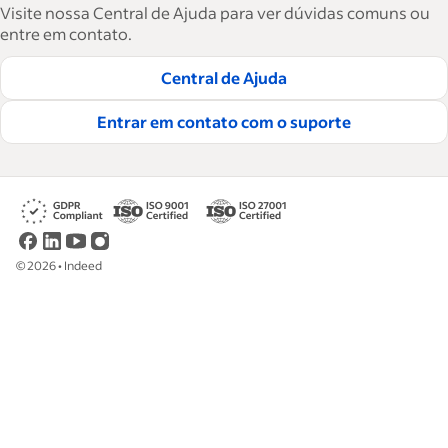
força de trabalho. São mais de 15 mil artigos
Visite nossa Central de Ajuda para ver dúvidas comuns ou
em seis idiomas, em que você encontra
entre em contato.
conselhos táticos, instruções e práticas
Central de Ajuda
recomendadas para ajudar as empresas a
contratar e reter ótimos funcionários.
Entrar em contato com o suporte
Leia nossas diretrizes editoriais
©
2026
•
Indeed