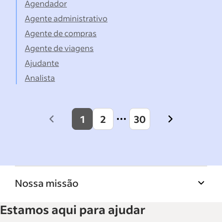
Agendador
Agente administrativo
Agente de compras
Agente de viagens
Ajudante
Analista
1
2
30
Previous
Next
page
page
Nossa missão
A Biblioteca de recursos para empresas do
Estamos aqui para ajudar
Indeed ajuda empresas a crescer e gerenciar a