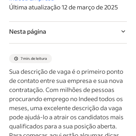
Última atualização 12 de março de 2025
Nesta página
Titulo da vaga de Gerente de estoque
Resumo da vaga de Gerente de estoque
7 min. de leitura
Responsabilidades e deveres de Gerente
Sua descrição de vaga é o primeiro ponto
de estoque
de contato entre sua empresa e sua nova
Qualificações e habilidades de Gerente de
contratação. Com milhões de pessoas
estoque
procurando emprego no Indeed todos os
Exemplos de descrição da vaga
meses, uma excelente descrição da vaga
pode ajudá-lo a atrair os candidatos mais
Ver mais
qualificados para a sua posição aberta.
Para começar, aqui estão algumas dicas