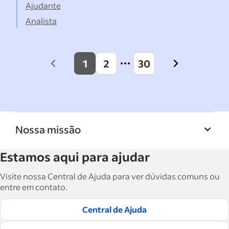
Ajudante
Analista
1
2
30
Previous
Next
page
page
Nossa missão
A Biblioteca de recursos para empresas do
Estamos aqui para ajudar
Indeed ajuda empresas a crescer e gerenciar a
força de trabalho. São mais de 15 mil artigos
Visite nossa Central de Ajuda para ver dúvidas comuns ou
em seis idiomas, em que você encontra
entre em contato.
conselhos táticos, instruções e práticas
Central de Ajuda
recomendadas para ajudar as empresas a
contratar e reter ótimos funcionários.