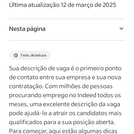
Última atualização 12 de março de 2025
Nesta página
Titulo da vaga de Gerente de negócios
Resumo da vaga de Gerente de negócios
7 min. de leitura
Responsabilidades e deveres de Gerente
Sua descrição de vaga é o primeiro ponto
de negócios
de contato entre sua empresa e sua nova
Qualificações e habilidades de Gerente de
contratação. Com milhões de pessoas
negócios
procurando emprego no Indeed todos os
Exemplos de descrição da vaga
meses, uma excelente descrição da vaga
pode ajudá-lo a atrair os candidatos mais
Ver mais
qualificados para a sua posição aberta.
Para começar, aqui estão algumas dicas