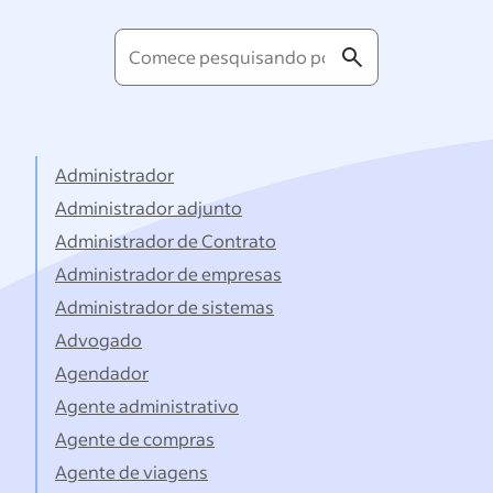
Comece
pesquisando
por
títulos...
Administrador
Administrador adjunto
Administrador de Contrato
Administrador de empresas
Administrador de sistemas
Advogado
Agendador
Agente administrativo
Agente de compras
Agente de viagens