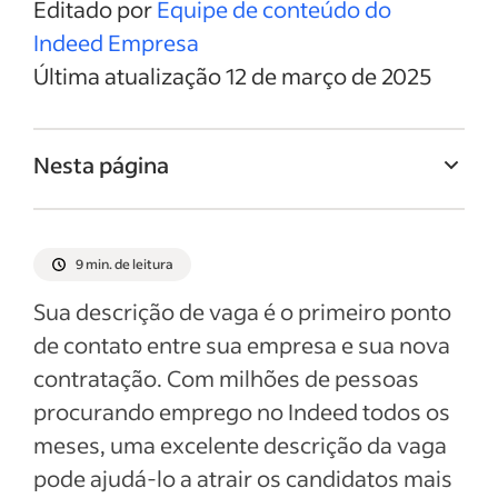
Editado por
Equipe de conteúdo do
Indeed Empresa
Última atualização 12 de março de 2025
Nesta página
Titulo da vaga de Gerente de recursos
humanos
9 min. de leitura
Resumo da vaga de Gerente de recursos
Sua descrição de vaga é o primeiro ponto
humanos
de contato entre sua empresa e sua nova
Responsabilidades e deveres de Gerente
contratação. Com milhões de pessoas
de recursos humanos
procurando emprego no Indeed todos os
Qualificações e habilidades de Gerente de
meses, uma excelente descrição da vaga
recursos humanos
pode ajudá-lo a atrair os candidatos mais