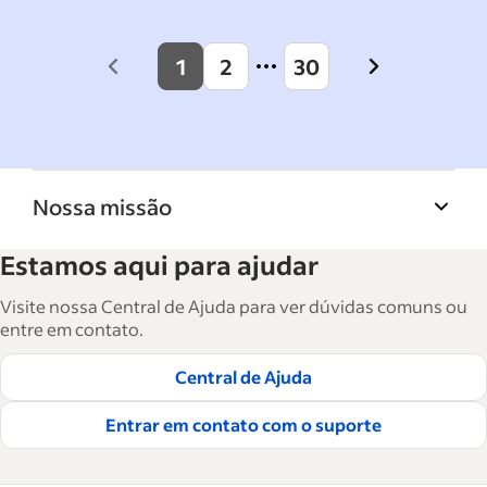
1
2
30
Previous
Next
page
page
Nossa missão
A Biblioteca de recursos para empresas do
Estamos aqui para ajudar
Indeed ajuda empresas a crescer e gerenciar a
força de trabalho. São mais de 15 mil artigos
Visite nossa Central de Ajuda para ver dúvidas comuns ou
em seis idiomas, em que você encontra
entre em contato.
conselhos táticos, instruções e práticas
Central de Ajuda
recomendadas para ajudar as empresas a
contratar e reter ótimos funcionários.
Entrar em contato com o suporte
Leia nossas diretrizes editoriais