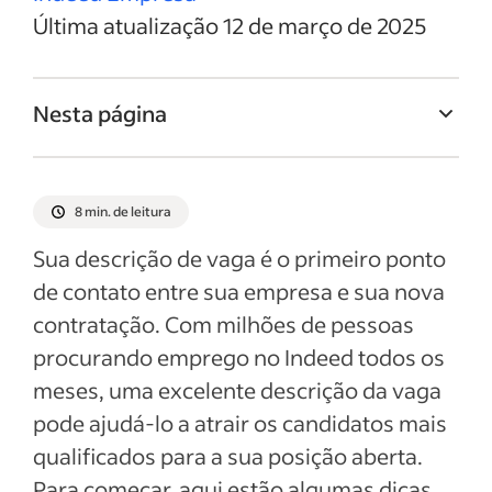
Última atualização 12 de março de 2025
Nesta página
Titulo da vaga de Gerente de serviço
Resumo da vaga de Gerente de serviço
8 min. de leitura
Responsabilidades e deveres de Gerente
Sua descrição de vaga é o primeiro ponto
de serviço
de contato entre sua empresa e sua nova
Qualificações e habilidades de Gerente de
contratação. Com milhões de pessoas
serviço
procurando emprego no Indeed todos os
Exemplos de descrição da vaga
meses, uma excelente descrição da vaga
pode ajudá-lo a atrair os candidatos mais
Ver mais
qualificados para a sua posição aberta.
Para começar, aqui estão algumas dicas