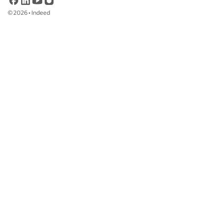
©
2026
•
Indeed