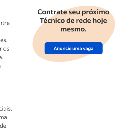
Contrate seu próximo
Técnico de rede hoje
ntre
mesmo.
es,
r os
Anuncie uma vaga
a.
a
iais.
uma
 de