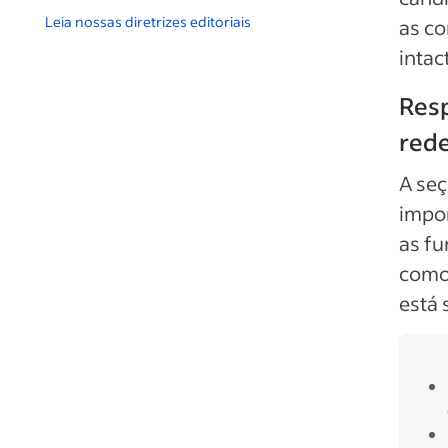
Leia nossas diretrizes editoriais
as co
intac
Resp
red
A seç
impor
as f
como 
está 