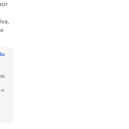
usir
isa,
 e
ção
ede
 e
a