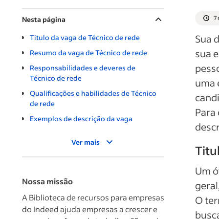
7 
Nesta página
Sua d
Titulo da vaga de Técnico de rede
sua 
Resumo da vaga de Técnico de rede
pess
Responsabilidades e deveres de
Técnico de rede
uma e
Qualificações e habilidades de Técnico
candi
de rede
Para 
Exemplos de descrição da vaga
descr
Ver mais
Titu
Um ót
Nossa missão
geral
A Biblioteca de recursos para empresas
O ter
do Indeed ajuda empresas a crescer e
busca