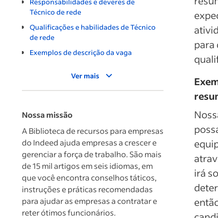
resum
Responsabilidades e deveres de
Técnico de rede
expec
Qualificações e habilidades de Técnico
ativi
de rede
para 
Exemplos de descrição da vaga
quali
Ver mais
Exem
resu
Nossa
Nossa missão
possa
A Biblioteca de recursos para empresas
do Indeed ajuda empresas a crescer e
equip
gerenciar a força de trabalho. São mais
atrav
de 15 mil artigos em seis idiomas, em
irá s
que você encontra conselhos táticos,
deter
instruções e práticas recomendadas
para ajudar as empresas a contratar e
então
reter ótimos funcionários.
candi