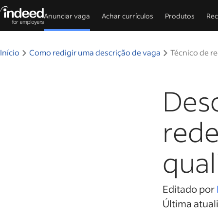
Anunciar vaga
Achar currículos
Produtos
Rec
Início do conteúdo principal
Início
Como redigir uma descrição de vaga
Técnico de r
Desc
rede
qual
Editado por
Última atual