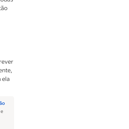
tão
rever
ente,
 ela
ção
 e