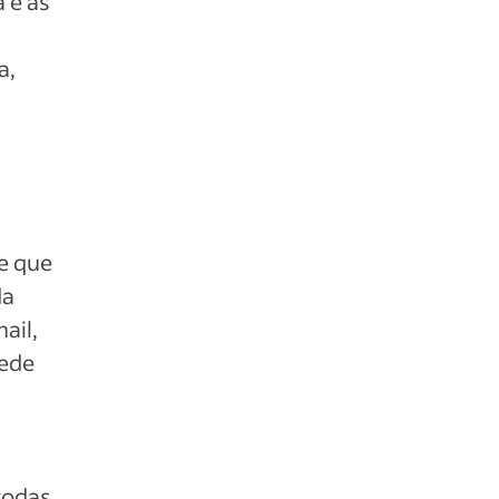
 e as
a,
e que
da
ail,
rede
a
todas