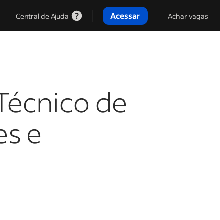
Acessar
Central de Ajuda
Achar vagas
Técnico de
es e