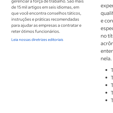
gerenciar a força de trabalho. São mais
exper
de 15 mil artigos em seis idiomas, em
quali
que você encontra conselhos táticos,
instruções e práticas recomendadas
e con
para ajudar as empresas a contratar e
espec
reter ótimos funcionários.
no tí
Leia nossas diretrizes editoriais
acrôn
enten
nela.