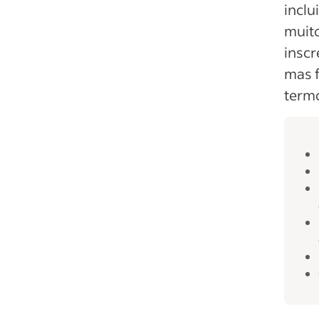
inclu
muito
inscr
mas f
termo