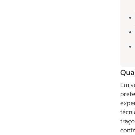
Qual
Em se
prefe
exper
técni
traço
cont