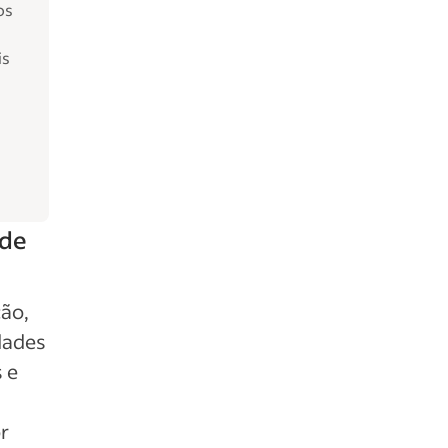
os
is
ede
ção,
idades
 e
r