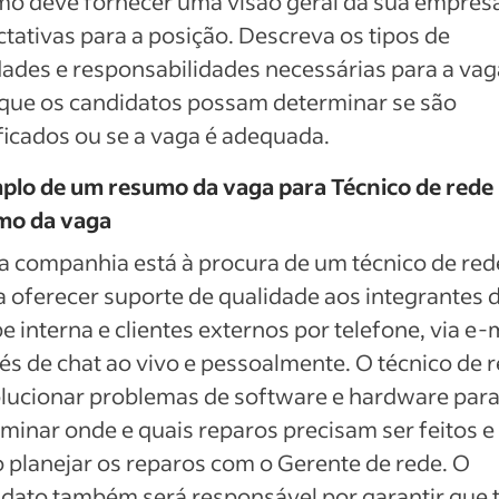
o deve fornecer uma visão geral da sua empresa
tativas para a posição. Descreva os tipos de
dades e responsabilidades necessárias para a vag
que os candidatos possam determinar se são
ficados ou se a vaga é adequada.
plo de um resumo da vaga para Técnico de rede
mo da vaga
 companhia está à procura de um técnico de red
 oferecer suporte de qualidade aos integrantes 
e interna e clientes externos por telefone, via e-m
és de chat ao vivo e pessoalmente. O técnico de 
olucionar problemas de software e hardware par
minar onde e quais reparos precisam ser feitos e
 planejar os reparos com o Gerente de rede. O
dato também será responsável por garantir que 