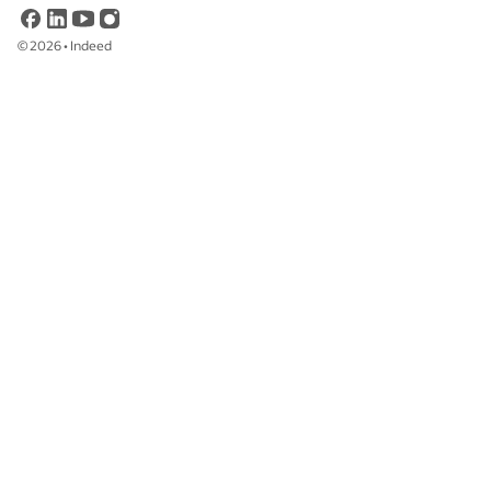
©
2026
•
Indeed