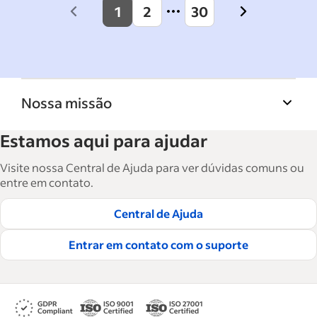
1
2
30
Previous
Next
page
page
Nossa missão
A Biblioteca de recursos para empresas do
Estamos aqui para ajudar
Indeed ajuda empresas a crescer e gerenciar a
força de trabalho. São mais de 15 mil artigos
Visite nossa Central de Ajuda para ver dúvidas comuns ou
em seis idiomas, em que você encontra
entre em contato.
conselhos táticos, instruções e práticas
Central de Ajuda
recomendadas para ajudar as empresas a
contratar e reter ótimos funcionários.
Entrar em contato com o suporte
Leia nossas diretrizes editoriais