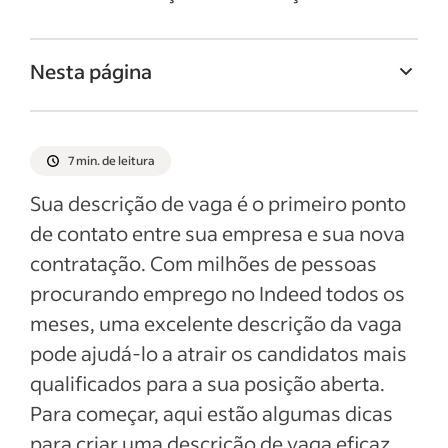
Nesta página
Titulo da vaga de Veterinário
Resumo da vaga de Veterinário
7 min. de leitura
Responsabilidades e deveres de
Sua descrição de vaga é o primeiro ponto
Veterinário
de contato entre sua empresa e sua nova
Qualificações e habilidades de Veterinário
contratação. Com milhões de pessoas
Exemplos de descrição da vaga
procurando emprego no Indeed todos os
meses, uma excelente descrição da vaga
Ver mais
pode ajudá-lo a atrair os candidatos mais
qualificados para a sua posição aberta.
Para começar, aqui estão algumas dicas
para criar uma descrição de vaga eficaz.