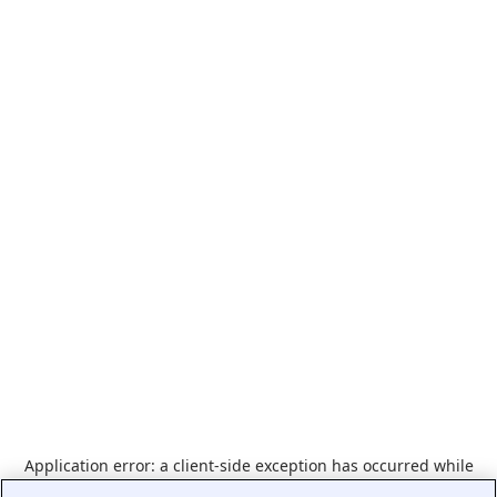
Application error: a
client
-side exception has occurred while
loading
br.indeed.com
(see the
browser console
for more