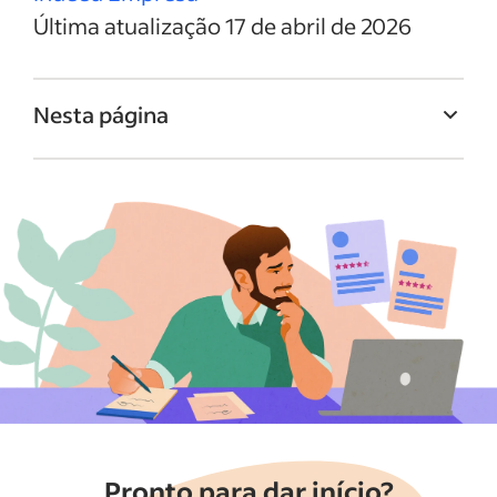
Última atualização 17 de abril de 2026
Nesta página
Breve introdução: Empregos Gratuitos vs.
Patrocinados
O que é postar um emprego
gratuitamente?
O que é uma Vaga Patrocinada?
Como publicar uma Sponsored Job no
Indeed
Devo publicar gratuitamente ou patrocinar
meu emprego?
Perguntas frequentes sobre publicação de
Pronto para dar início?