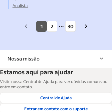
Analista
1
2
30
Previous
Next
page
page
Nossa missão
A Biblioteca de recursos para empresas do
Estamos aqui para ajudar
Indeed ajuda empresas a crescer e gerenciar a
força de trabalho. São mais de 15 mil artigos
Visite nossa Central de Ajuda para ver dúvidas comuns ou
em seis idiomas, em que você encontra
entre em contato.
conselhos táticos, instruções e práticas
Central de Ajuda
recomendadas para ajudar as empresas a
contratar e reter ótimos funcionários.
Entrar em contato com o suporte