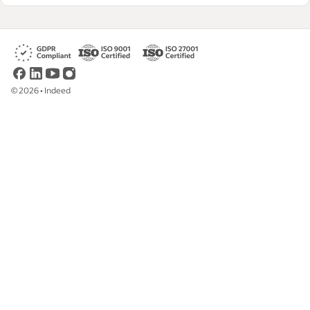
Leia nossas diretrizes editoriais
©
2026
•
Indeed