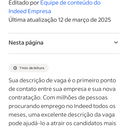
Editado por
Equipe de conteúdo do
Indeed Empresa
Última atualização 12 de março de 2025
Nesta página
Titulo da vaga de Arquiteto de software
Resumo da vaga de Arquiteto de software
7 min. de leitura
Responsabilidades e deveres de Arquiteto
Sua descrição de vaga é o primeiro ponto
de software
de contato entre sua empresa e sua nova
Qualificações e habilidades de Arquiteto
contratação. Com milhões de pessoas
de software
procurando emprego no Indeed todos os
Exemplos de descrição da vaga
meses, uma excelente descrição da vaga
pode ajudá-lo a atrair os candidatos mais