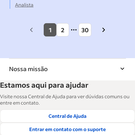
Analista
1
2
30
Previous
Next
page
page
Nossa missão
A Biblioteca de recursos para empresas do
Estamos aqui para ajudar
Indeed ajuda empresas a crescer e gerenciar a
força de trabalho. São mais de 15 mil artigos
Visite nossa Central de Ajuda para ver dúvidas comuns ou
em seis idiomas, em que você encontra
entre em contato.
conselhos táticos, instruções e práticas
Central de Ajuda
recomendadas para ajudar as empresas a
contratar e reter ótimos funcionários.
Entrar em contato com o suporte