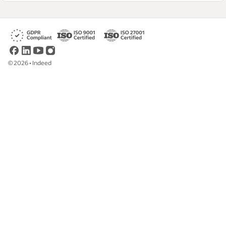
Leia nossas diretrizes editoriais
©
2026
•
Indeed