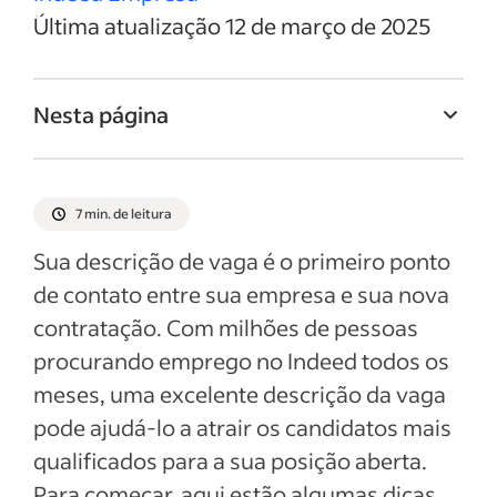
Última atualização 12 de março de 2025
Nesta página
Titulo da vaga de Chefe operacional
Resumo da vaga de Chefe operacional
7 min. de leitura
Responsabilidades e deveres de Chefe
Sua descrição de vaga é o primeiro ponto
operacional
de contato entre sua empresa e sua nova
Qualificações e habilidades de Chefe
contratação. Com milhões de pessoas
operacional
procurando emprego no Indeed todos os
Exemplos de descrição da vaga
meses, uma excelente descrição da vaga
pode ajudá-lo a atrair os candidatos mais
Ver mais
qualificados para a sua posição aberta.
Para começar, aqui estão algumas dicas