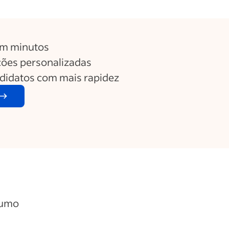
em minutos
ões personalizadas
ndidatos com mais rapidez
sumo