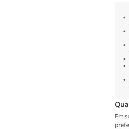
Qual
Em se
prefe