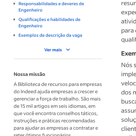
resum
Responsabilidades e deveres de
Engenheiro
expec
Qualificações e habilidades de
ativi
Engenheiro
para 
Exemplos de descrição da vaga
quali
Ver mais
Exem
Nós s
impl
Nossa missão
veloc
A Biblioteca de recursos para empresas
do Indeed ajuda empresas a crescer e
dos m
gerenciar a força de trabalho. São mais
busc
de 15 mil artigos em seis idiomas, em
assum
que você encontra conselhos táticos,
solu
instruções e práticas recomendadas
para ajudar as empresas a contratar e
clien
reter ótimos funcionários.