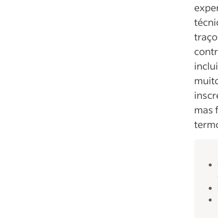
exper
técni
traço
cont
inclu
muito
inscr
mas f
termo