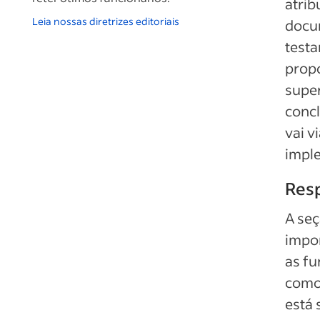
atrib
Leia nossas diretrizes editoriais
docu
testa
propo
super
concl
vai v
impl
Resp
A seç
impor
as f
como 
está 