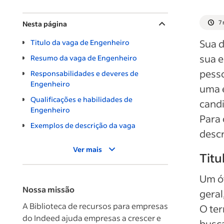
7 
Nesta página
Sua d
Titulo da vaga de Engenheiro
sua 
Resumo da vaga de Engenheiro
pess
Responsabilidades e deveres de
Engenheiro
uma e
Qualificações e habilidades de
candi
Engenheiro
Para 
Exemplos de descrição da vaga
descr
Ver mais
Titu
Um ót
Nossa missão
geral
A Biblioteca de recursos para empresas
O ter
do Indeed ajuda empresas a crescer e
busca