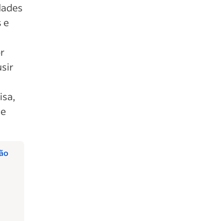
idades
 e
r
usir
isa,
 e
ção