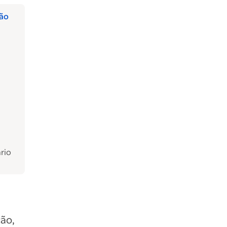
ção
rio
ção,