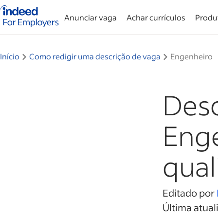
Página inicial do Indeed — Para empresas
Anunciar vaga
Achar currículos
Produ
Início
Como redigir uma descrição de vaga
Engenheiro
Desc
Enge
qual
Editado por
Última atual