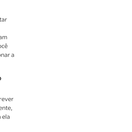
tar
jam
ocê
onar a
o
rever
ente,
 ela