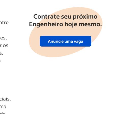
Contrate seu próximo
ntre
Engenheiro hoje mesmo.
es,
Anuncie uma vaga
r os
a.
a
iais.
uma
 de