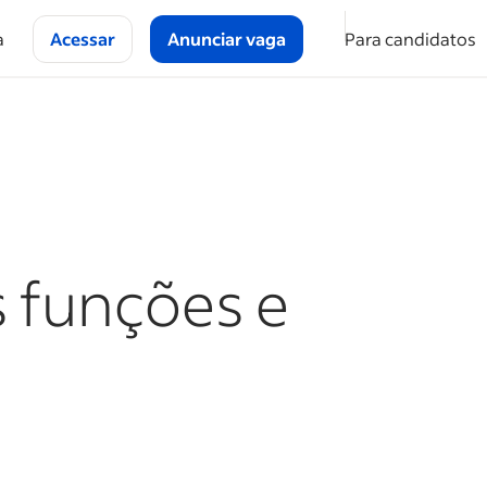
a
Acessar
Anunciar vaga
Para candidatos
s funções e