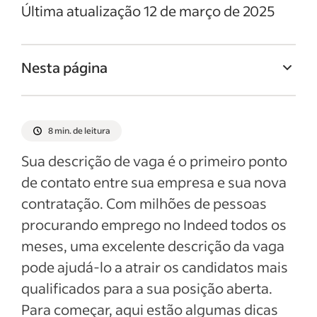
Última atualização 12 de março de 2025
Nesta página
Titulo da vaga de Dermatologista
Resumo da vaga de Dermatologista
8 min. de leitura
Responsabilidades e deveres de
Sua descrição de vaga é o primeiro ponto
Dermatologista
de contato entre sua empresa e sua nova
Qualificações e habilidades de
contratação. Com milhões de pessoas
Dermatologista
procurando emprego no Indeed todos os
Exemplos de descrição da vaga
meses, uma excelente descrição da vaga
pode ajudá-lo a atrair os candidatos mais
Ver mais
qualificados para a sua posição aberta.
Para começar, aqui estão algumas dicas