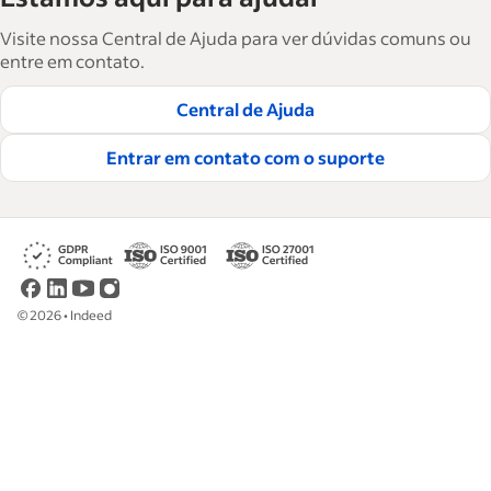
força de trabalho. São mais de 15 mil artigos
Visite nossa Central de Ajuda para ver dúvidas comuns ou
em seis idiomas, em que você encontra
entre em contato.
conselhos táticos, instruções e práticas
Central de Ajuda
recomendadas para ajudar as empresas a
contratar e reter ótimos funcionários.
Entrar em contato com o suporte
Leia nossas diretrizes editoriais
©
2026
•
Indeed