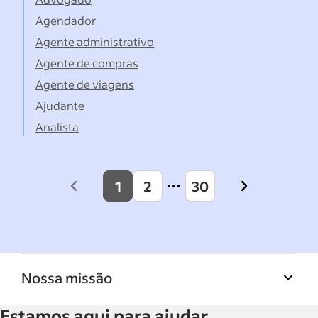
Agendador
Agente administrativo
Agente de compras
Agente de viagens
Ajudante
Analista
1
2
30
Previous
Next
page
page
Nossa missão
A Biblioteca de recursos para empresas do
Estamos aqui para ajudar
Indeed ajuda empresas a crescer e gerenciar a