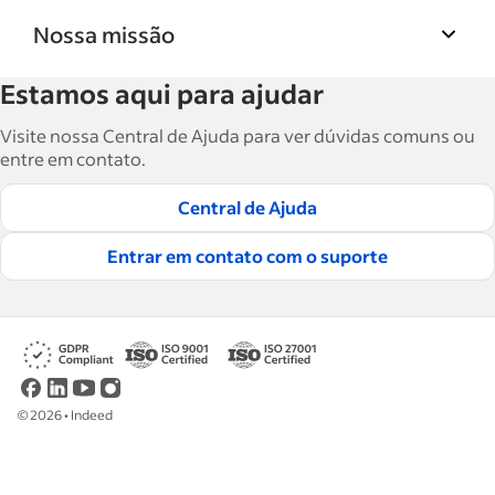
Nossa missão
A Biblioteca de recursos para empresas do
Estamos aqui para ajudar
Indeed ajuda empresas a crescer e gerenciar a
força de trabalho. São mais de 15 mil artigos
Visite nossa Central de Ajuda para ver dúvidas comuns ou
em seis idiomas, em que você encontra
entre em contato.
conselhos táticos, instruções e práticas
Central de Ajuda
recomendadas para ajudar as empresas a
contratar e reter ótimos funcionários.
Entrar em contato com o suporte
Leia nossas diretrizes editoriais
©
2026
•
Indeed