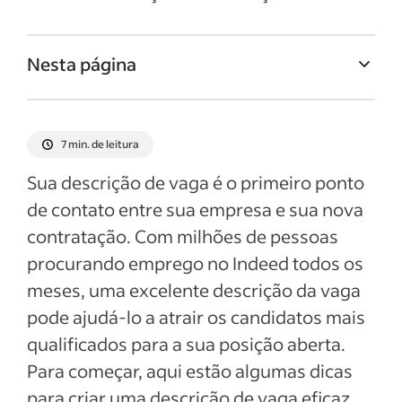
Nesta página
Titulo da vaga de Auditor
Resumo da vaga de Auditor
7 min. de leitura
Responsabilidades e deveres de Auditor
Sua descrição de vaga é o primeiro ponto
Qualificações e habilidades de Auditor
de contato entre sua empresa e sua nova
contratação. Com milhões de pessoas
Exemplos de descrição da vaga
procurando emprego no Indeed todos os
Ver mais
meses, uma excelente descrição da vaga
pode ajudá-lo a atrair os candidatos mais
qualificados para a sua posição aberta.
Para começar, aqui estão algumas dicas
para criar uma descrição de vaga eficaz.