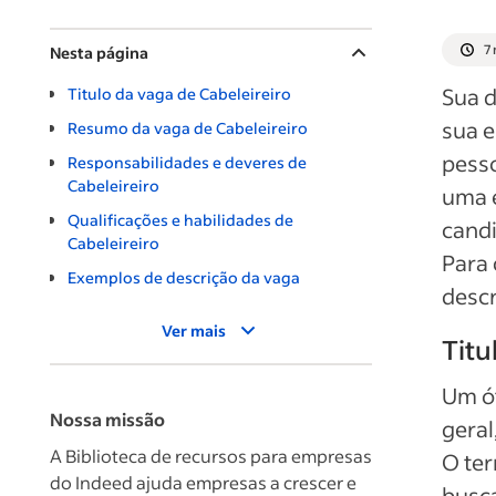
7 
Nesta página
Sua d
Titulo da vaga de Cabeleireiro
sua 
Resumo da vaga de Cabeleireiro
pess
Responsabilidades e deveres de
Cabeleireiro
uma e
Qualificações e habilidades de
candi
Cabeleireiro
Para 
Exemplos de descrição da vaga
descr
Ver mais
Titu
Um ót
Nossa missão
geral
A Biblioteca de recursos para empresas
O ter
do Indeed ajuda empresas a crescer e
busca