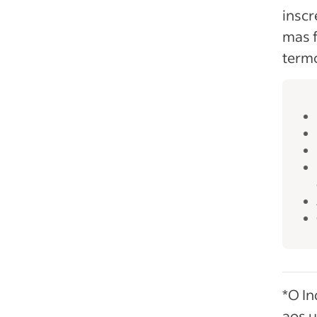
inscr
mas f
termo
*O I
aos u