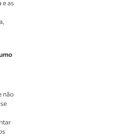
 e as
a,
sumo
e não
 se
ntar
os