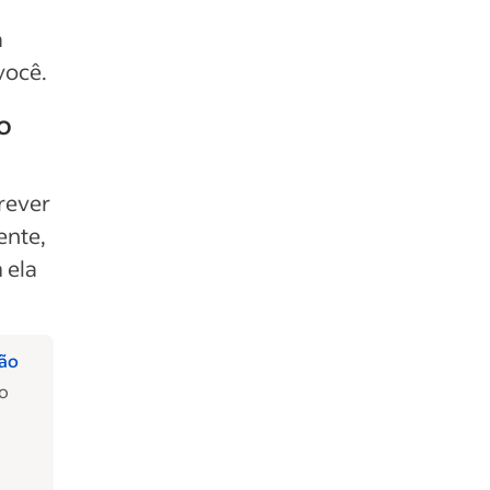
a
você.
o
rever
ente,
 ela
ção
do