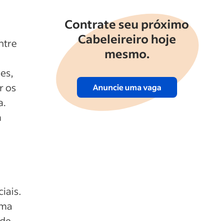
Contrate seu próximo
Cabeleireiro hoje
ntre
mesmo.
es,
r os
Anuncie uma vaga
a.
a
iais.
uma
 de