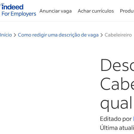
Página inicial do Indeed — Para empresas
Anunciar vaga
Achar currículos
Produ
Início
Como redigir uma descrição de vaga
Cabeleireiro
Desc
Cabe
qual
Editado por
Última atual