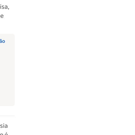
isa,
 e
ção
sia
o é