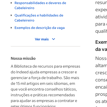
resum
Responsabilidades e deveres de
Cabeleireiro
expec
Qualificações e habilidades de
ativi
Cabeleireiro
para 
Exemplos de descrição da vaga
quali
Ver mais
Exem
da v
Nosso
Nossa missão
altam
A Biblioteca de recursos para empresas
do Indeed ajuda empresas a crescer e
cres
gerenciar a força de trabalho. São mais
cons
de 15 mil artigos em seis idiomas, em
encai
que você encontra conselhos táticos,
prosp
instruções e práticas recomendadas
para ajudar as empresas a contratar e
os at
reter ótimos funcionários.