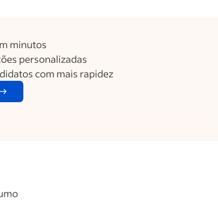
em minutos
ões personalizadas
ndidatos com mais rapidez
sumo