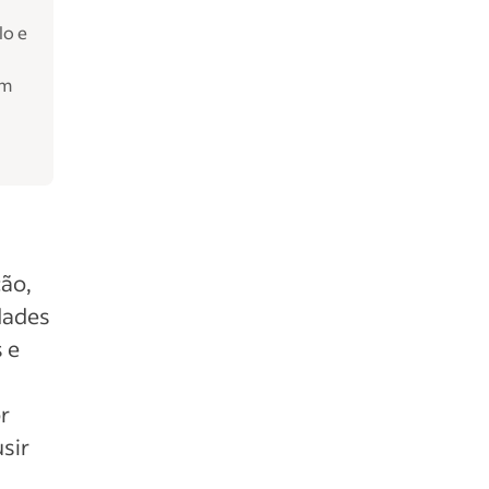
lo e
em
ção,
idades
 e
r
usir