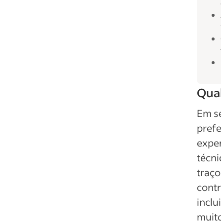
Qual
Em se
prefe
exper
técni
traço
cont
inclu
muito