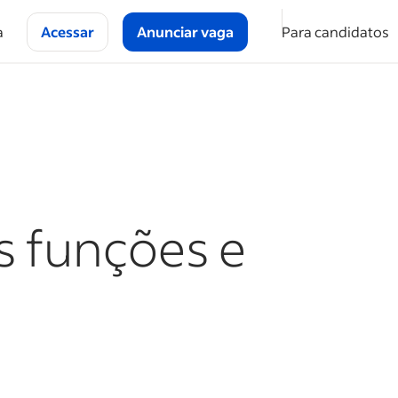
a
Acessar
Anunciar vaga
Para candidatos
is funções e