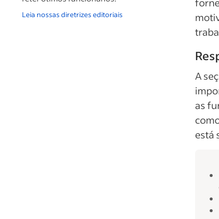
forne
Leia nossas diretrizes editoriais
motiv
traba
Resp
A seç
impor
as f
como 
está 