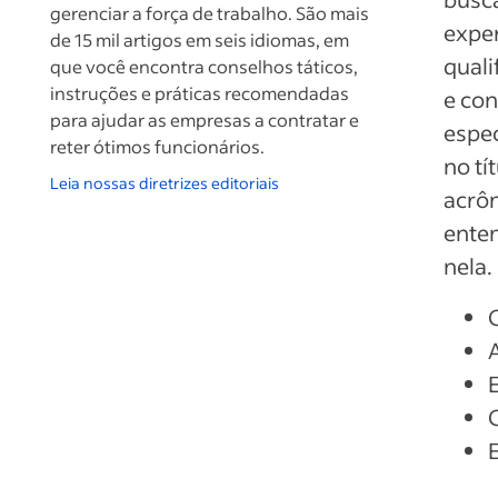
gerenciar a força de trabalho. São mais
exper
de 15 mil artigos em seis idiomas, em
quali
que você encontra conselhos táticos,
instruções e práticas recomendadas
e con
para ajudar as empresas a contratar e
espec
reter ótimos funcionários.
no tí
Leia nossas diretrizes editoriais
acrôn
enten
nela.
E
E