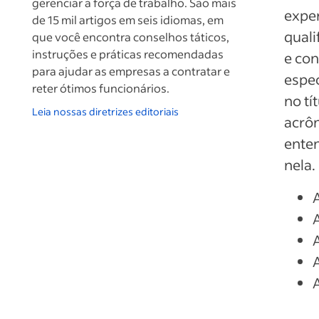
gerenciar a força de trabalho. São mais
exper
de 15 mil artigos em seis idiomas, em
quali
que você encontra conselhos táticos,
instruções e práticas recomendadas
e con
para ajudar as empresas a contratar e
espec
reter ótimos funcionários.
no tí
Leia nossas diretrizes editoriais
acrôn
enten
nela.