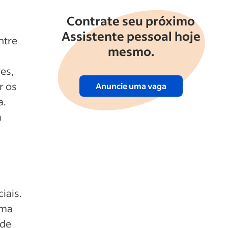
Contrate seu próximo
Assistente pessoal hoje
ntre
mesmo.
es,
r os
Anuncie uma vaga
a.
a
iais.
uma
 de