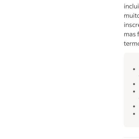
inclu
muito
inscr
mas f
termo