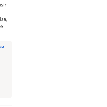
usir
isa,
 e
ção