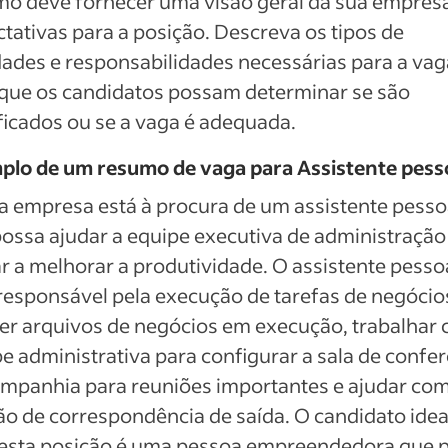
o deve fornecer uma visão geral da sua empresa
tativas para a posição. Descreva os tipos de
dades e responsabilidades necessárias para a vag
que os candidatos possam determinar se são
ficados ou se a vaga é adequada.
plo de um resumo de vaga para Assistente pess
 empresa está à procura de um assistente pesso
ossa ajudar a equipe executiva de administração
r a melhorar a produtividade. O assistente pesso
responsável pela execução de tarefas de negócio
r arquivos de negócios em execução, trabalhar 
e administrativa para configurar a sala de confe
mpanhia para reuniões importantes e ajudar com
ão de correspondência de saída. O candidato idea
 esta posição é uma pessoa empreendedora que 