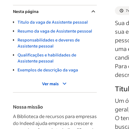
7 
Nesta página
Sua d
Titulo da vaga de Assistente pessoal
sua 
Resumo da vaga de Assistente pessoal
pess
Responsabilidades e deveres de
Assistente pessoal
uma e
Qualificações e habilidades de
candi
Assistente pessoal
Para 
Exemplos de descrição da vaga
descr
Ver mais
Titu
Um ót
Nossa missão
geral
A Biblioteca de recursos para empresas
O ter
do Indeed ajuda empresas a crescer e
busca