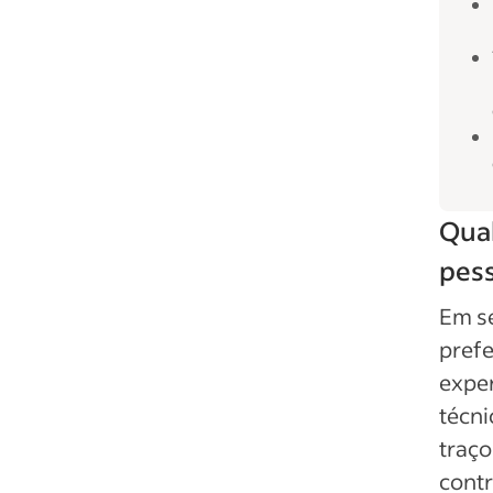
Qual
pes
Em se
prefe
exper
técni
traço
cont