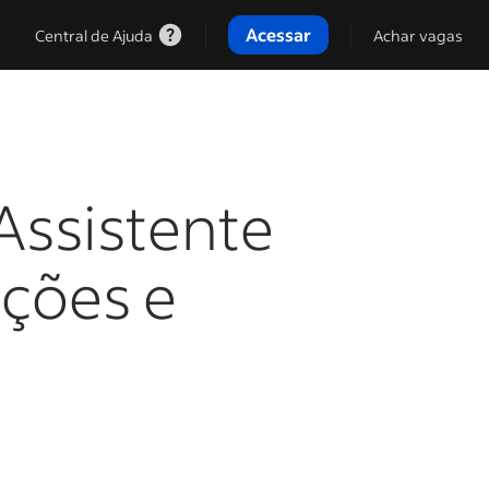
Acessar
Central de Ajuda
Achar vagas
Assistente
nções e