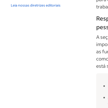
Leia nossas diretrizes editoriais
trab
Resp
pes
A seç
impor
as f
como 
está 