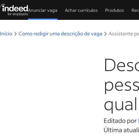
Anunciar vaga
Achar currículos
Produtos
Rec
Início do conteúdo principal
Início
Como redigir uma descrição de vaga
Assistente p
Desc
pess
qual
Editado por
Última atual