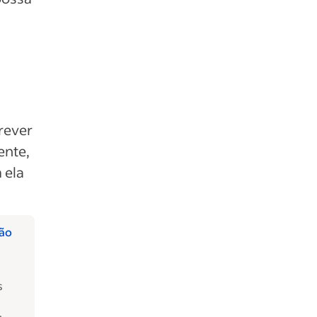
rever
ente,
 ela
ção
s