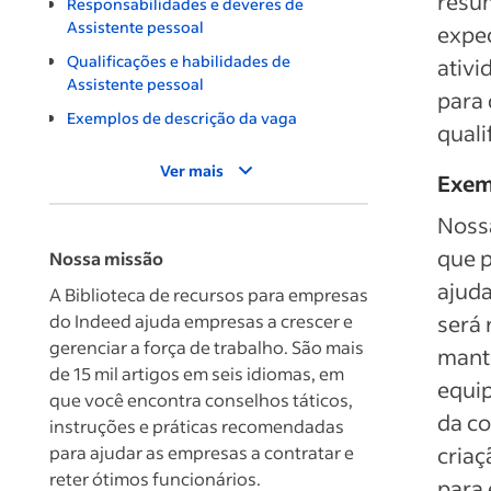
resum
Responsabilidades e deveres de
Assistente pessoal
expec
Qualificações e habilidades de
ativi
Assistente pessoal
para 
Exemplos de descrição da vaga
quali
Ver mais
Exem
Nossa
que p
Nossa missão
ajuda
A Biblioteca de recursos para empresas
do Indeed ajuda empresas a crescer e
será 
gerenciar a força de trabalho. São mais
mante
de 15 mil artigos em seis idiomas, em
equip
que você encontra conselhos táticos,
da co
instruções e práticas recomendadas
para ajudar as empresas a contratar e
criaç
reter ótimos funcionários.
para