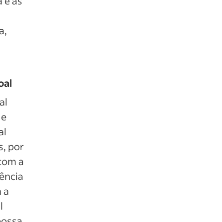
 e as
a,
oal
al
 e
al
s, por
com a
rência
 a
l
possa